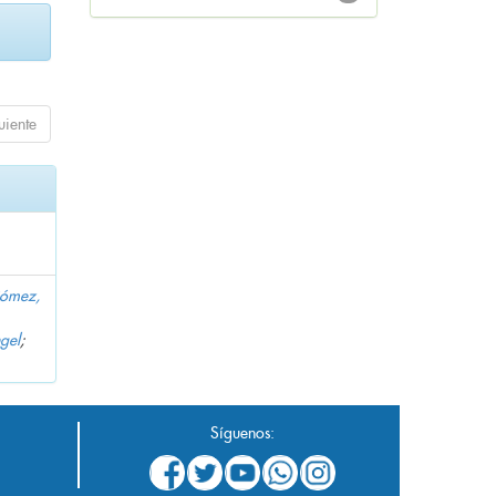
uiente
Gómez,
gel
;
Síguenos: