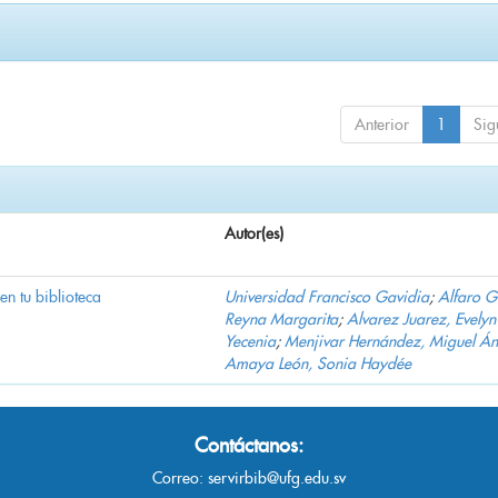
Anterior
1
Sig
Autor(es)
 en tu biblioteca
Universidad Francisco Gavidia
;
Alfaro 
Reyna Margarita
;
Alvarez Juarez, Evelyn
Yecenia
;
Menjivar Hernández, Miguel Án
Amaya León, Sonia Haydée
Contáctanos:
Correo:
servirbib@ufg.edu.sv