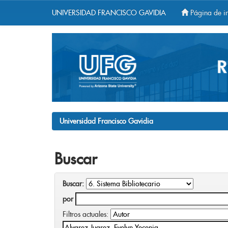
UNIVERSIDAD FRANCISCO GAVIDIA
Página de in
Skip
navigation
Universidad Francisco Gavidia
Buscar
Buscar:
por
Filtros actuales: