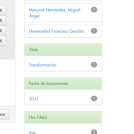
Menjivar Hernández, Miguel
1
Ángel
Universidad Francisco Gavidia
1
Título
Transformación
1
Fecha de lanzamiento
2021
1
Has File(s)
true
1