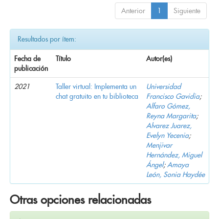
Anterior
1
Siguiente
Resultados por ítem:
Fecha de
Título
Autor(es)
publicación
2021
Taller virtual: Implementa un
Universidad
chat gratuito en tu biblioteca
Francisco Gavidia
;
Alfaro Gómez,
Reyna Margarita
;
Alvarez Juarez,
Evelyn Yecenia
;
Menjivar
Hernández, Miguel
Ángel
;
Amaya
León, Sonia Haydée
Otras opciones relacionadas