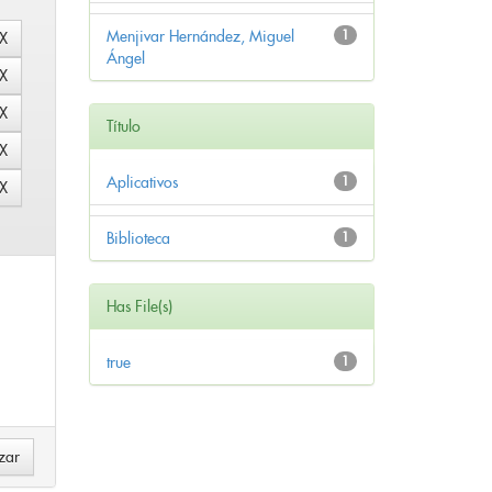
Menjivar Hernández, Miguel
1
Ángel
Título
Aplicativos
1
Biblioteca
1
Has File(s)
true
1