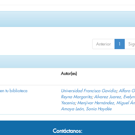
Anterior
1
Sig
Autor(es)
 en tu biblioteca
Universidad Francisco Gavidia
;
Alfaro 
Reyna Margarita
;
Alvarez Juarez, Evelyn
Yecenia
;
Menjivar Hernández, Miguel Án
Amaya León, Sonia Haydée
Contáctanos: