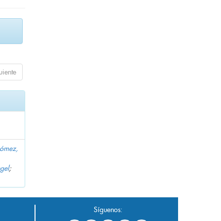
uiente
Gómez,
gel
;
Síguenos: