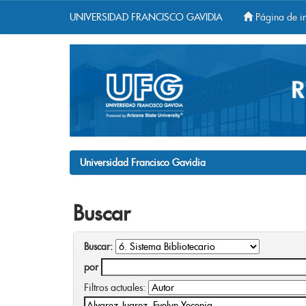
UNIVERSIDAD FRANCISCO GAVIDIA
Página de in
Skip
navigation
Universidad Francisco Gavidia
Buscar
Buscar:
por
Filtros actuales: