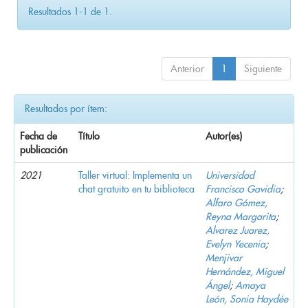
Resultados 1-1 de 1.
Anterior
1
Siguiente
Resultados por ítem:
Fecha de
Título
Autor(es)
publicación
2021
Taller virtual: Implementa un
Universidad
chat gratuito en tu biblioteca
Francisco Gavidia
;
Alfaro Gómez,
Reyna Margarita
;
Alvarez Juarez,
Evelyn Yecenia
;
Menjivar
Hernández, Miguel
Ángel
;
Amaya
León, Sonia Haydée