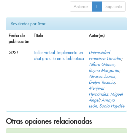
Anterior
1
Siguiente
Resultados por ítem:
Fecha de
Título
Autor(es)
publicación
2021
Taller virtual: Implementa un
Universidad
chat gratuito en tu biblioteca
Francisco Gavidia
;
Alfaro Gómez,
Reyna Margarita
;
Alvarez Juarez,
Evelyn Yecenia
;
Menjivar
Hernández, Miguel
Ángel
;
Amaya
León, Sonia Haydée
Otras opciones relacionadas