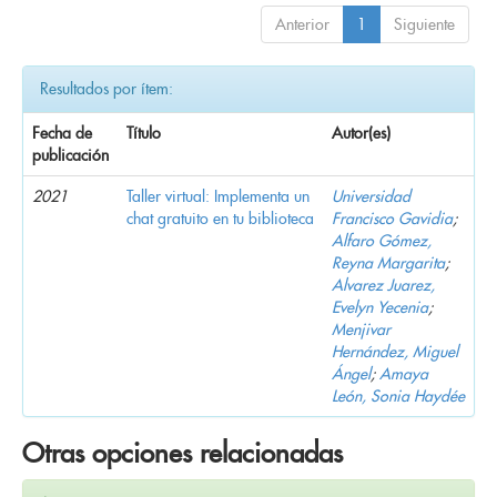
Anterior
1
Siguiente
Resultados por ítem:
Fecha de
Título
Autor(es)
publicación
2021
Taller virtual: Implementa un
Universidad
chat gratuito en tu biblioteca
Francisco Gavidia
;
Alfaro Gómez,
Reyna Margarita
;
Alvarez Juarez,
Evelyn Yecenia
;
Menjivar
Hernández, Miguel
Ángel
;
Amaya
León, Sonia Haydée
Otras opciones relacionadas