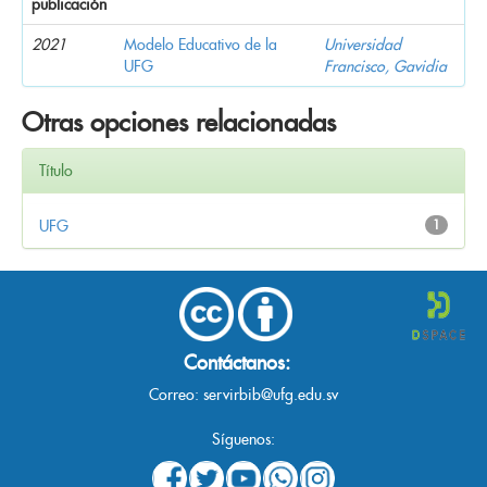
publicación
2021
Modelo Educativo de la
Universidad
UFG
Francisco, Gavidia
Otras opciones relacionadas
Título
UFG
1
Contáctanos:
Correo:
servirbib@ufg.edu.sv
Síguenos: