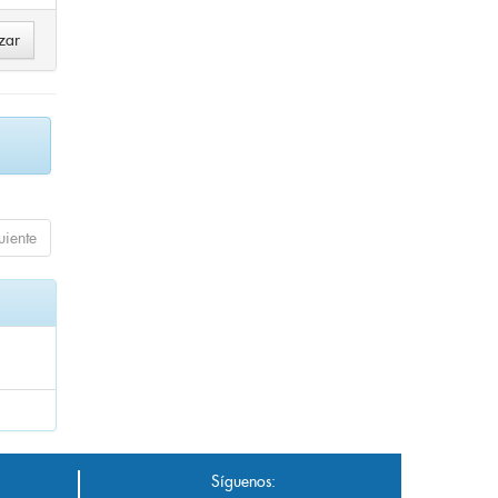
uiente
Síguenos: