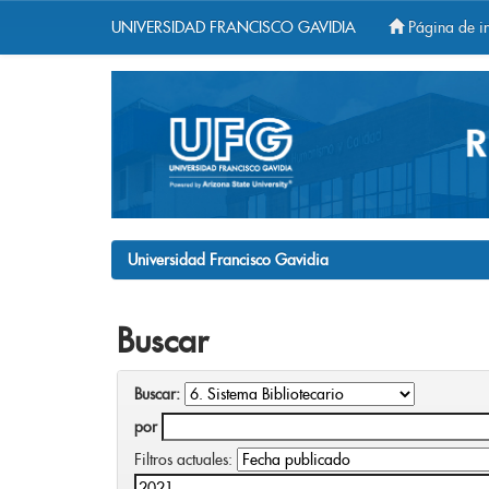
UNIVERSIDAD FRANCISCO GAVIDIA
Página de in
Skip
navigation
Universidad Francisco Gavidia
Buscar
Buscar:
por
Filtros actuales: