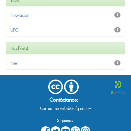
Título
Innovación
1
UFG
1
Has File(s)
true
1
Contáctanos:
Correo:
servirbib@ufg.edu.sv
Síguenos: