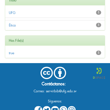
Título
UFG
1
Ética
1
Has File(s)
true
1
Contáctanos:
Correo:
servirbib@ufg.edu.sv
Síguenos: