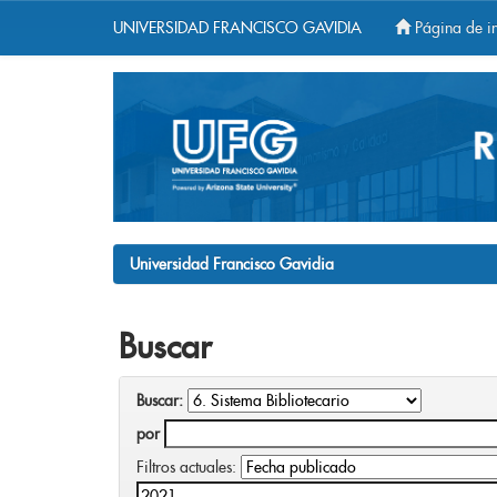
UNIVERSIDAD FRANCISCO GAVIDIA
Página de in
Skip
navigation
Universidad Francisco Gavidia
Buscar
Buscar:
por
Filtros actuales: