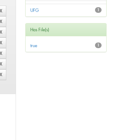
UFG
1
Has File(s)
true
1