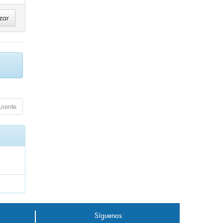
uiente
Síguenos: