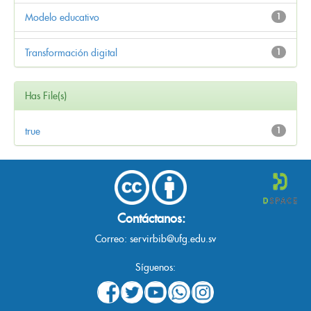
Modelo educativo
1
Transformación digital
1
Has File(s)
true
1
Contáctanos:
Correo:
servirbib@ufg.edu.sv
Síguenos: