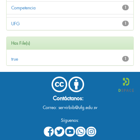
Competencia
1
UFG
1
Has File(s)
true
1
Contáctanos:
Correo:
servirbib@ufg.edu.sv
Síguenos: