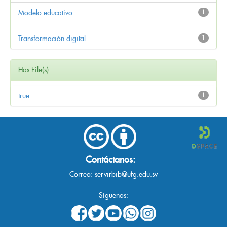
Modelo educativo
1
Transformación digital
1
Has File(s)
true
1
Contáctanos:
Correo:
servirbib@ufg.edu.sv
Síguenos: