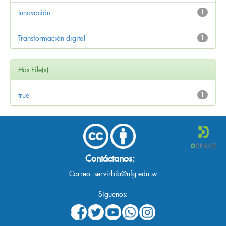
Innovación
1
Transformación digital
1
Has File(s)
true
1
Contáctanos:
Correo:
servirbib@ufg.edu.sv
Síguenos: