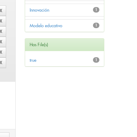
Innovación
1
Modelo educativo
1
Has File(s)
true
1