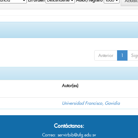
En orden
Autor/registro
Anterior
1
Sig
Autor(es)
Universidad Francisco, Gavidia
Contáctanos:
Correo:
servirbib@ufg.edu.sv