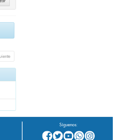
uiente
Síguenos: