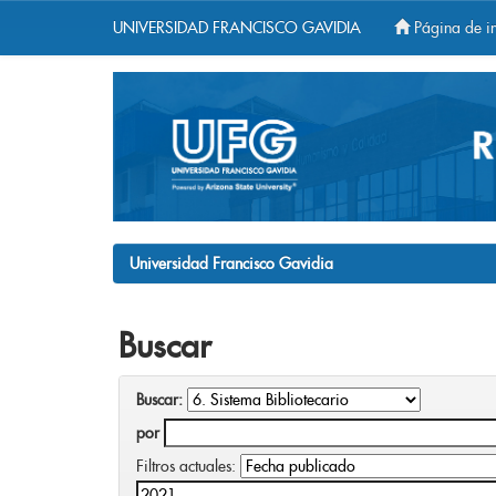
UNIVERSIDAD FRANCISCO GAVIDIA
Página de in
Skip
navigation
Universidad Francisco Gavidia
Buscar
Buscar:
por
Filtros actuales: