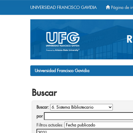
UNIVERSIDAD FRANCISCO GAVIDIA
Página de in
Skip
navigation
Universidad Francisco Gavidia
Buscar
Buscar:
por
Filtros actuales: