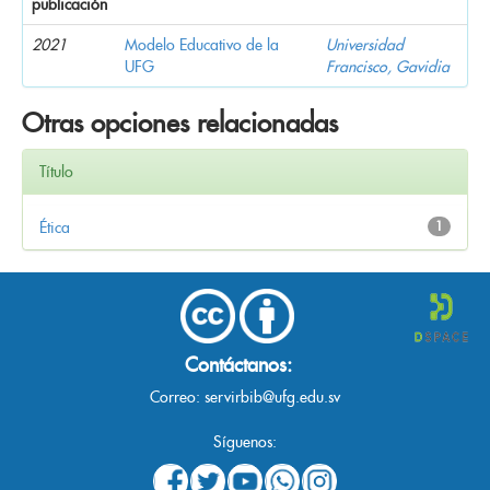
publicación
2021
Modelo Educativo de la
Universidad
UFG
Francisco, Gavidia
Otras opciones relacionadas
Título
Ética
1
Contáctanos:
Correo:
servirbib@ufg.edu.sv
Síguenos: