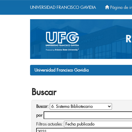
UNIVERSIDAD FRANCISCO GAVIDIA
Página de in
Skip
navigation
Universidad Francisco Gavidia
Buscar
Buscar:
por
Filtros actuales: