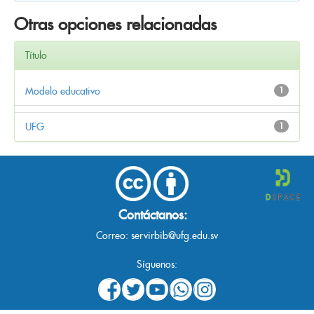
Otras opciones relacionadas
Título
Modelo educativo
1
UFG
1
Contáctanos:
Correo:
servirbib@ufg.edu.sv
Síguenos: