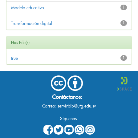
Modelo educativo
1
Transformación digital
1
Has File(s)
true
1
Contáctanos:
Correo:
servirbib@ufg.edu.sv
Síguenos: