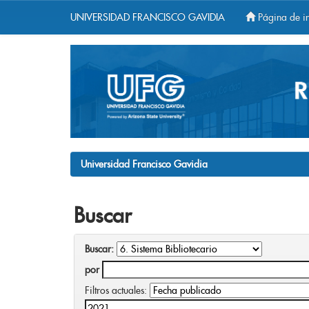
UNIVERSIDAD FRANCISCO GAVIDIA
Página de in
Skip
navigation
Universidad Francisco Gavidia
Buscar
Buscar:
por
Filtros actuales: