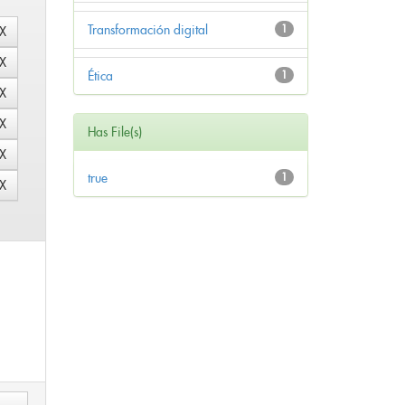
Transformación digital
1
Ética
1
Has File(s)
true
1