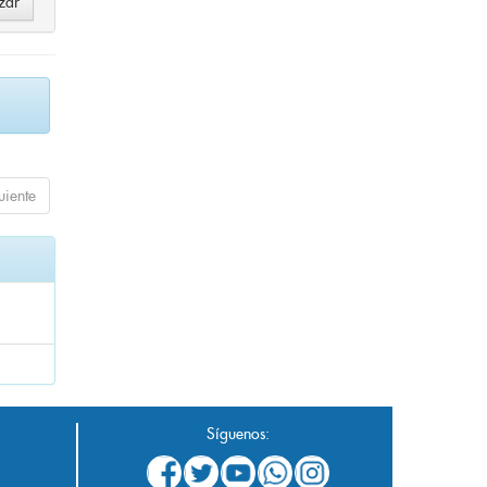
uiente
Síguenos: