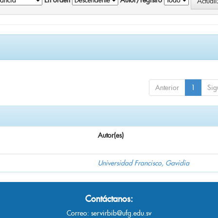
En orden
Autor/registro
Anterior
1
Sig
Autor(es)
Universidad Francisco, Gavidia
Contáctanos:
Correo:
servirbib@ufg.edu.sv