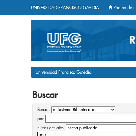
UNIVERSIDAD FRANCISCO GAVIDIA
Página de in
Skip
navigation
Universidad Francisco Gavidia
Buscar
Buscar:
por
Filtros actuales: