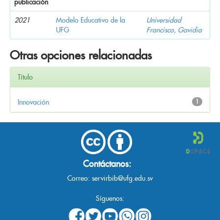
publicación
2021
Modelo Educativo de la
Universidad
UFG
Francisco, Gavidia
Otras opciones relacionadas
Título
Innovación
1
Contáctanos:
Correo:
servirbib@ufg.edu.sv
Síguenos: