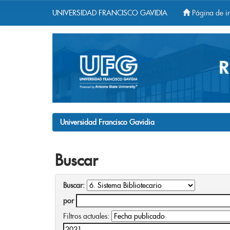
UNIVERSIDAD FRANCISCO GAVIDIA
Página de in
Skip
navigation
Universidad Francisco Gavidia
Buscar
Buscar:
por
Filtros actuales: