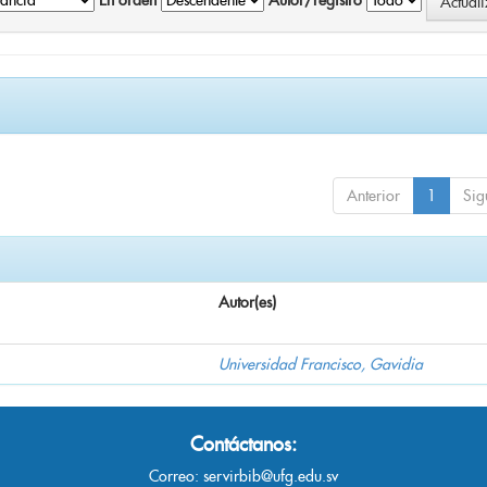
En orden
Autor/registro
Anterior
1
Sig
Autor(es)
Universidad Francisco, Gavidia
Contáctanos:
Correo:
servirbib@ufg.edu.sv