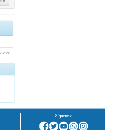
uiente
Síguenos: