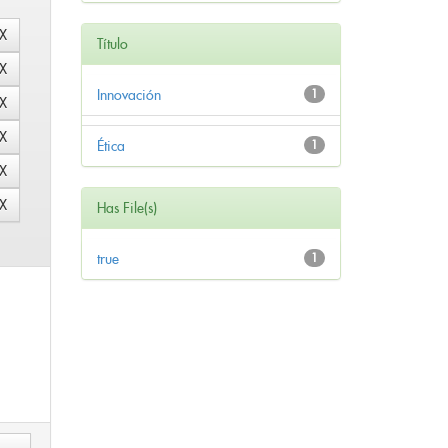
Título
Innovación
1
Ética
1
Has File(s)
true
1