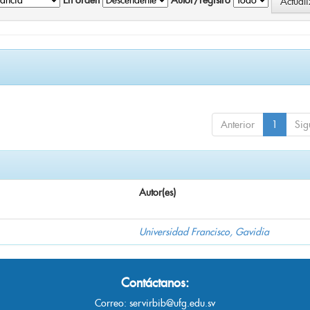
En orden
Autor/registro
Anterior
1
Sig
Autor(es)
Universidad Francisco, Gavidia
Contáctanos:
Correo:
servirbib@ufg.edu.sv