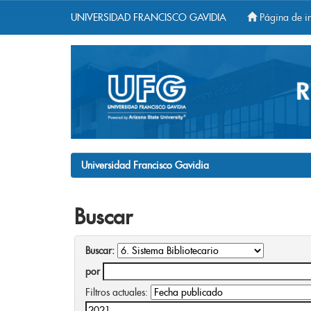
UNIVERSIDAD FRANCISCO GAVIDIA
Página de in
Skip
navigation
Universidad Francisco Gavidia
Buscar
Buscar:
por
Filtros actuales: