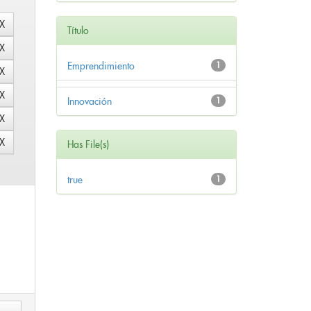
Título
Emprendimiento
1
Innovación
1
Has File(s)
true
1