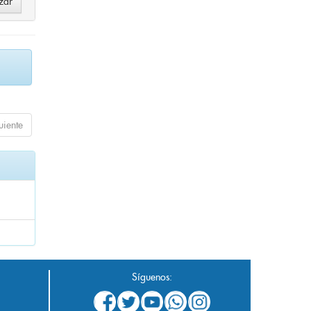
uiente
Síguenos: