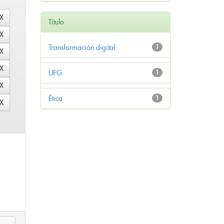
Título
Transformación digital
1
UFG
1
Ética
1