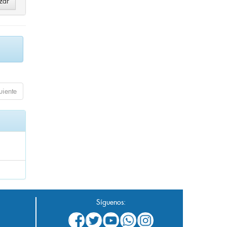
uiente
Síguenos: