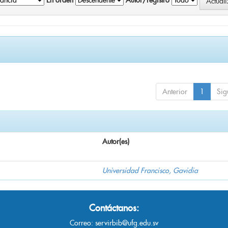
En orden
Autor/registro
Anterior
1
Sig
Autor(es)
Universidad Francisco, Gavidia
Contáctanos:
Correo:
servirbib@ufg.edu.sv