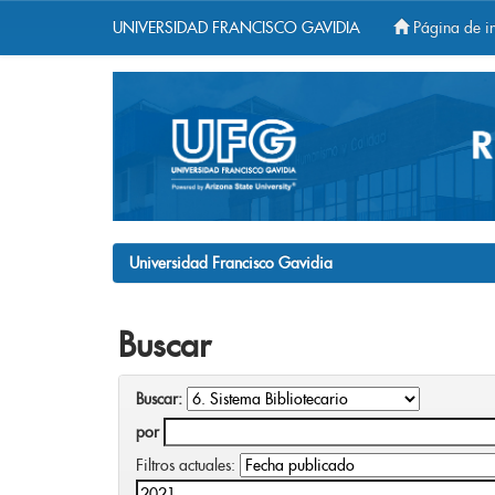
UNIVERSIDAD FRANCISCO GAVIDIA
Página de in
Skip
navigation
Universidad Francisco Gavidia
Buscar
Buscar:
por
Filtros actuales: