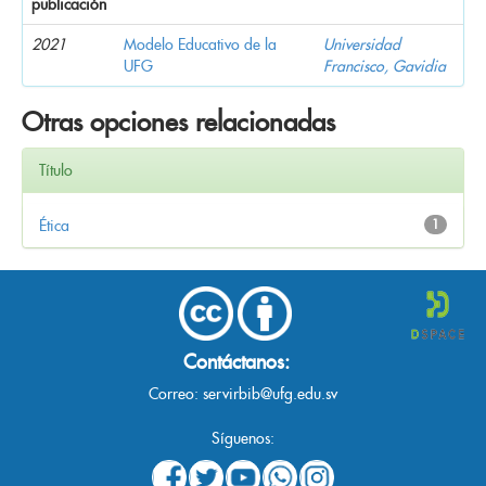
publicación
2021
Modelo Educativo de la
Universidad
UFG
Francisco, Gavidia
Otras opciones relacionadas
Título
Ética
1
Contáctanos:
Correo:
servirbib@ufg.edu.sv
Síguenos: