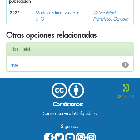
publicación
2021
Modelo Educativo de la
Universidad
UFG
Francisco, Gavidia
Otras opciones relacionadas
Has File(s)
true
1
Contáctanos:
Correo:
servirbib@ufg.edu.sv
Síguenos: