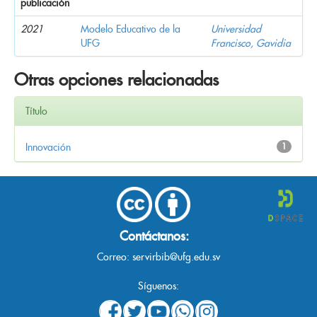
publicación
2021
Modelo Educativo de la
Universidad
UFG
Francisco, Gavidia
Otras opciones relacionadas
Título
Innovación
1
Contáctanos:
Correo:
servirbib@ufg.edu.sv
Síguenos: