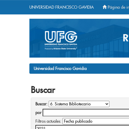
UNIVERSIDAD FRANCISCO GAVIDIA
Página de in
Skip
navigation
Universidad Francisco Gavidia
Buscar
Buscar:
por
Filtros actuales: