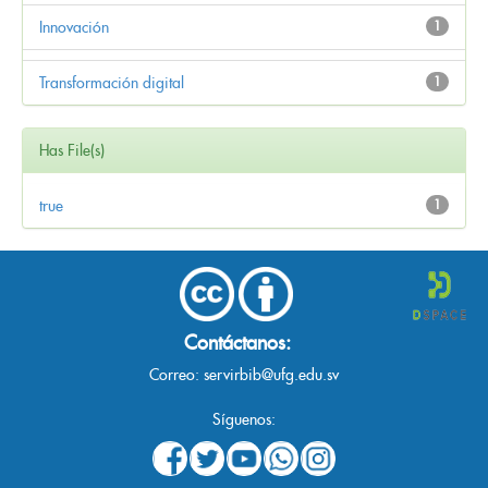
Innovación
1
Transformación digital
1
Has File(s)
true
1
Contáctanos:
Correo:
servirbib@ufg.edu.sv
Síguenos: