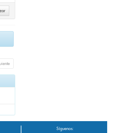
uiente
Síguenos: