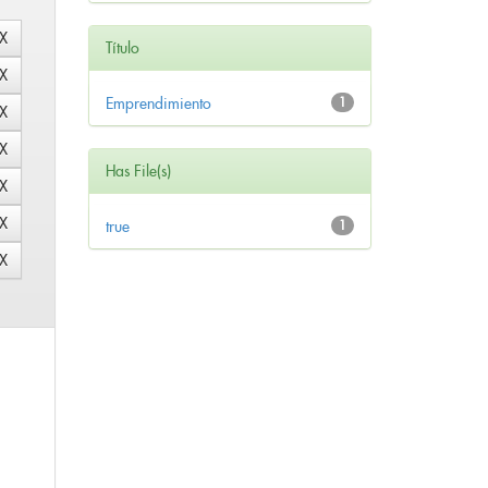
Título
Emprendimiento
1
Has File(s)
true
1