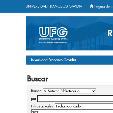
UNIVERSIDAD FRANCISCO GAVIDIA
Página de in
Skip
navigation
Universidad Francisco Gavidia
Buscar
Buscar:
por
Filtros actuales: