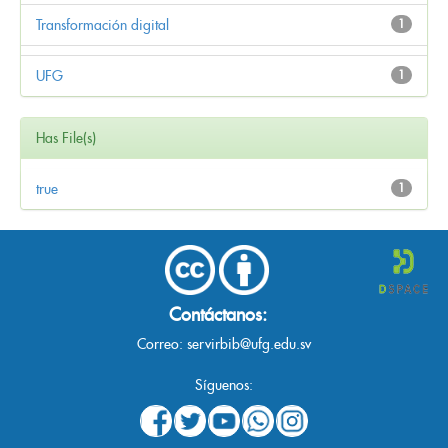
Transformación digital
1
UFG
1
Has File(s)
true
1
Contáctanos:
Correo:
servirbib@ufg.edu.sv
Síguenos: