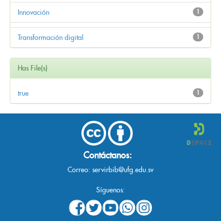
Innovación
1
Transformación digital
1
Has File(s)
true
1
Contáctanos:
Correo:
servirbib@ufg.edu.sv
Síguenos: