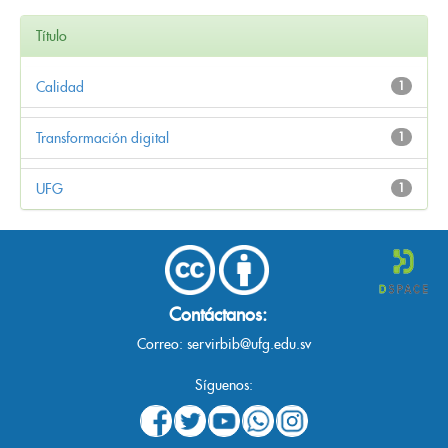
Título
Calidad
1
Transformación digital
1
UFG
1
Contáctanos:
Correo:
servirbib@ufg.edu.sv
Síguenos: