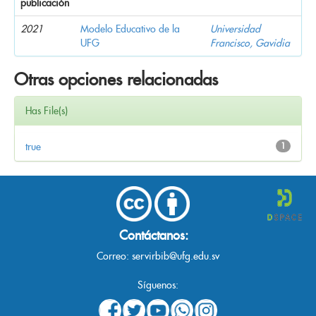
publicación
2021
Modelo Educativo de la
Universidad
UFG
Francisco, Gavidia
Otras opciones relacionadas
Has File(s)
true
1
Contáctanos:
Correo:
servirbib@ufg.edu.sv
Síguenos: