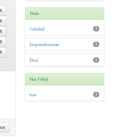
Título
Calidad
1
Emprendimiento
1
Ética
1
Has File(s)
true
1