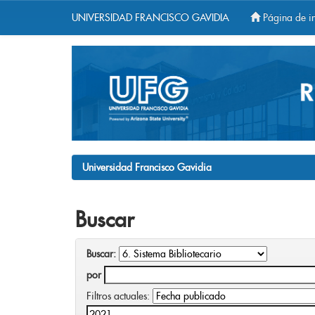
UNIVERSIDAD FRANCISCO GAVIDIA
Página de in
Skip
navigation
Universidad Francisco Gavidia
Buscar
Buscar:
por
Filtros actuales: