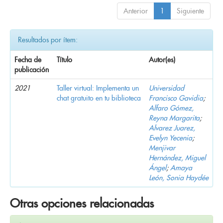
Anterior
1
Siguiente
Resultados por ítem:
Fecha de
Título
Autor(es)
publicación
2021
Taller virtual: Implementa un
Universidad
chat gratuito en tu biblioteca
Francisco Gavidia
;
Alfaro Gómez,
Reyna Margarita
;
Alvarez Juarez,
Evelyn Yecenia
;
Menjivar
Hernández, Miguel
Ángel
;
Amaya
León, Sonia Haydée
Otras opciones relacionadas