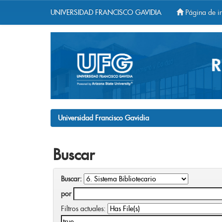
UNIVERSIDAD FRANCISCO GAVIDIA
Página de in
Skip
navigation
Universidad Francisco Gavidia
Buscar
Buscar:
por
Filtros actuales: