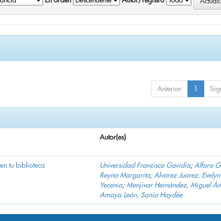
En orden
Autor/registro
Anterior
1
Sig
Autor(es)
 en tu biblioteca
Universidad Francisco Gavidia
;
Alfaro 
Reyna Margarita
;
Alvarez Juarez, Evelyn
Yecenia
;
Menjivar Hernández, Miguel Án
Amaya León, Sonia Haydée