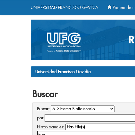
UNIVERSIDAD FRANCISCO GAVIDIA
Página de in
Skip
navigation
Universidad Francisco Gavidia
Buscar
Buscar:
por
Filtros actuales: