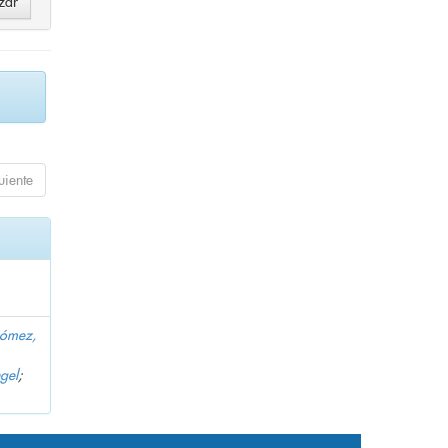
uiente
Gómez,
gel
;