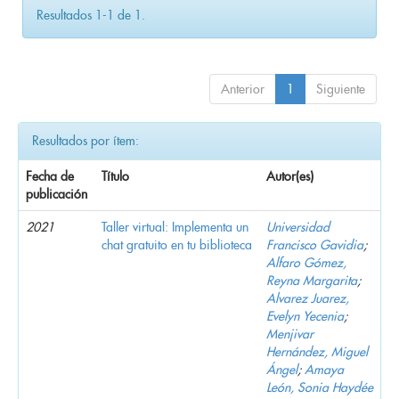
Resultados 1-1 de 1.
Anterior
1
Siguiente
Resultados por ítem:
Fecha de
Título
Autor(es)
publicación
2021
Taller virtual: Implementa un
Universidad
chat gratuito en tu biblioteca
Francisco Gavidia
;
Alfaro Gómez,
Reyna Margarita
;
Alvarez Juarez,
Evelyn Yecenia
;
Menjivar
Hernández, Miguel
Ángel
;
Amaya
León, Sonia Haydée