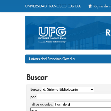
UNIVERSIDAD FRANCISCO GAVIDIA
Página de in
Skip
navigation
Universidad Francisco Gavidia
Buscar
Buscar:
por
Filtros actuales: