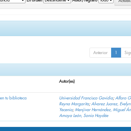
En orden
Autor/registro
Anterior
1
Sig
Autor(es)
 en tu biblioteca
Universidad Francisco Gavidia
;
Alfaro 
Reyna Margarita
;
Alvarez Juarez, Evelyn
Yecenia
;
Menjivar Hernández, Miguel Án
Amaya León, Sonia Haydée