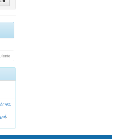
uiente
Gómez,
gel
;