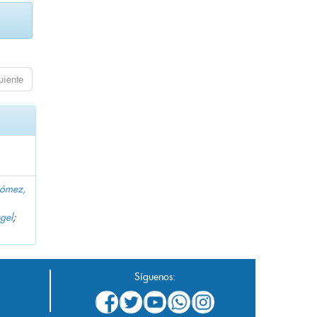
uiente
Gómez,
gel
;
Síguenos: