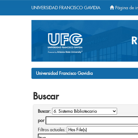
UNIVERSIDAD FRANCISCO GAVIDIA
Página de in
Skip
navigation
Universidad Francisco Gavidia
Buscar
Buscar:
por
Filtros actuales: