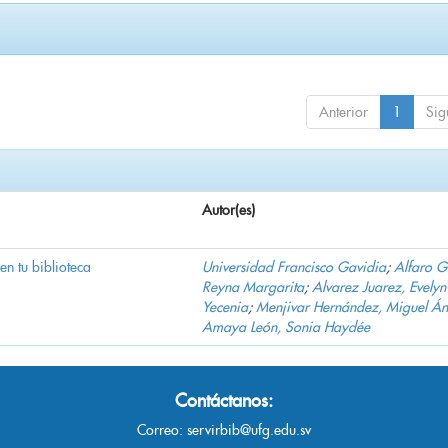
Anterior
1
Sig
Autor(es)
 en tu biblioteca
Universidad Francisco Gavidia
;
Alfaro 
Reyna Margarita
;
Alvarez Juarez, Evelyn
Yecenia
;
Menjivar Hernández, Miguel Án
Amaya León, Sonia Haydée
Contáctanos:
Correo:
servirbib@ufg.edu.sv