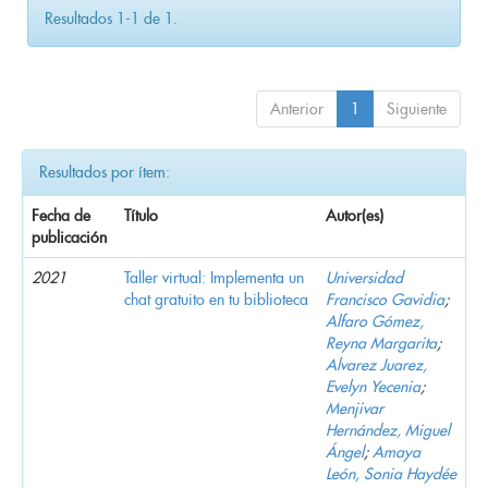
Resultados 1-1 de 1.
Anterior
1
Siguiente
Resultados por ítem:
Fecha de
Título
Autor(es)
publicación
2021
Taller virtual: Implementa un
Universidad
chat gratuito en tu biblioteca
Francisco Gavidia
;
Alfaro Gómez,
Reyna Margarita
;
Alvarez Juarez,
Evelyn Yecenia
;
Menjivar
Hernández, Miguel
Ángel
;
Amaya
León, Sonia Haydée