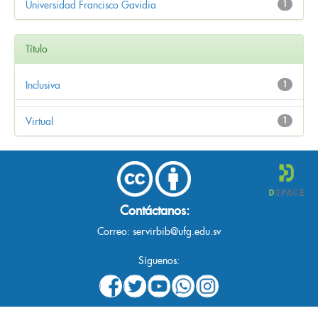
Universidad Francisco Gavidia
1
Título
Inclusiva
1
Virtual
1
Contáctanos:
Correo:
servirbib@ufg.edu.sv
Síguenos: