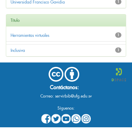
Universidad Francisco Gavidia
1
Título
Herramientas virtuales
1
Inclusiva
1
Contáctanos:
Correo:
servirbib@ufg.edu.sv
Síguenos: