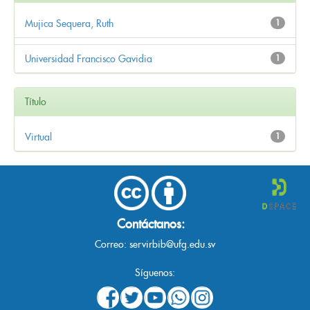
Mujica Sequera, Ruth
1
Universidad Francisco Gavidia
1
Título
Virtual
1
Contáctanos:
Correo:
servirbib@ufg.edu.sv
Síguenos: