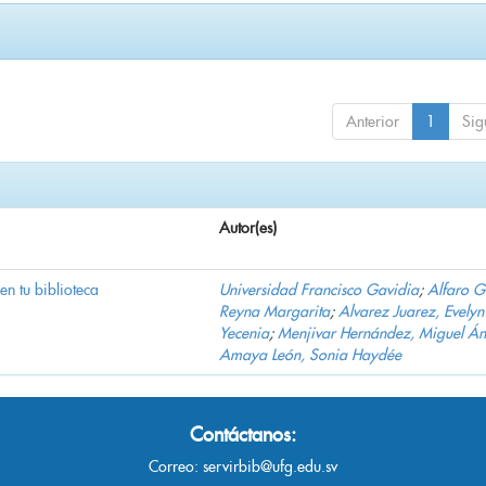
Anterior
1
Sig
Autor(es)
 en tu biblioteca
Universidad Francisco Gavidia
;
Alfaro 
Reyna Margarita
;
Alvarez Juarez, Evelyn
Yecenia
;
Menjivar Hernández, Miguel Án
Amaya León, Sonia Haydée
Contáctanos:
Correo:
servirbib@ufg.edu.sv