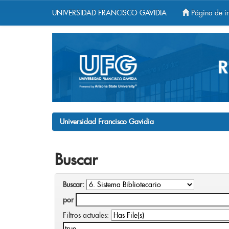
UNIVERSIDAD FRANCISCO GAVIDIA
Página de in
Skip
navigation
Universidad Francisco Gavidia
Buscar
Buscar:
por
Filtros actuales: