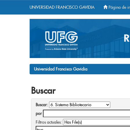
UNIVERSIDAD FRANCISCO GAVIDIA
Página de in
Skip
navigation
Universidad Francisco Gavidia
Buscar
Buscar:
por
Filtros actuales: